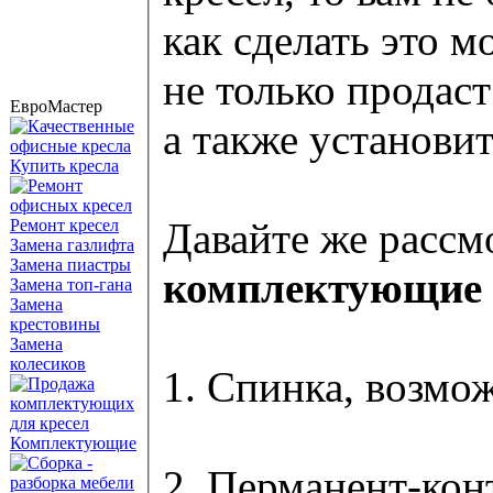
как сделать это 
не только продас
ЕвроМастер
а также установит
Купить кресла
Давайте же рассм
Ремонт кресел
Замена газлифта
Замена пиастры
комплектующие 
Замена топ-гана
Замена
крестовины
Замена
колесиков
1. Спинка, возмо
Комплектующие
2. Перманент-кон