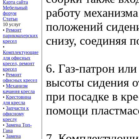
Карта сайта
Мебельный
работу механизма
форум
Статьи
положений сидени
10 услуг
•
Ремонт
парикмахерских
снизу, соединяя п
кресел
•
Комплектующие
для офисных
кресел, ремонт
6. Газ-патрон или
кресел
•
Ремонт
высоты сидения о
офисных кресел
•
Механизм
качания кресла
при посадке в кр
•
Крестовина
для кресла
помощи пластмасс
•
Запчасти к
офисному
креслу
•
Замена Топ-
Гана
7. Комплектующие
•
Замена