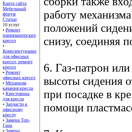
сборки также вход
Карта сайта
Мебельный
работу механизма
форум
Статьи
положений сидени
10 услуг
•
Ремонт
парикмахерских
снизу, соединяя п
кресел
•
Комплектующие
для офисных
кресел, ремонт
6. Газ-патрон или
кресел
•
Ремонт
высоты сидения о
офисных кресел
•
Механизм
качания кресла
при посадке в кр
•
Крестовина
для кресла
помощи пластмасс
•
Запчасти к
офисному
креслу
•
Замена Топ-
Гана
•
Замена