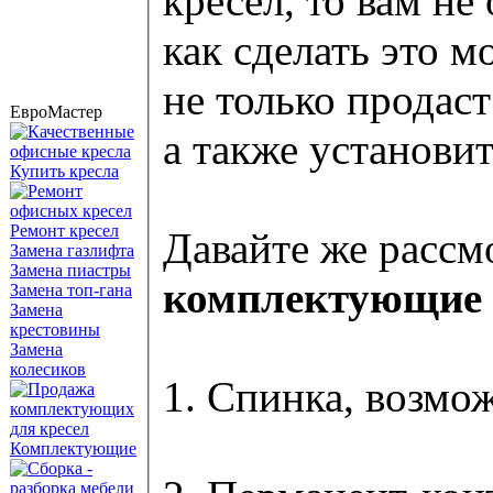
кресел, то вам не
как сделать это 
не только продас
ЕвроМастер
а также установит
Купить кресла
Ремонт кресел
Давайте же рассм
Замена газлифта
Замена пиастры
комплектующие 
Замена топ-гана
Замена
крестовины
Замена
колесиков
1. Спинка, возмо
Комплектующие