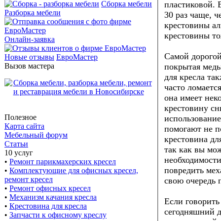
Сборка мебели
пластиковой. 
Разборка мебели
30 раз чаще, ч
крестовины ал
крестовины то
Онлайн-заявка
Самой дорогой
Новые отзывы
ЕвроМастер
Вызов мастера
покрытая медь
для кресла та
часто ломается
она имеет нек
крестовину сн
Полезное
использование
Карта сайта
помогают не п
Мебельный форум
крестовина дл
Статьи
так как вы мож
10 услуг
необходимости
•
Ремонт парикмахерских кресел
повредить мех
•
Комплектующие для офисных кресел,
ремонт кресел
свою очередь 
•
Ремонт офисных кресел
•
Механизм качания кресла
Если говорить 
•
Крестовина для кресла
сегодняшний д
•
Запчасти к офисному креслу