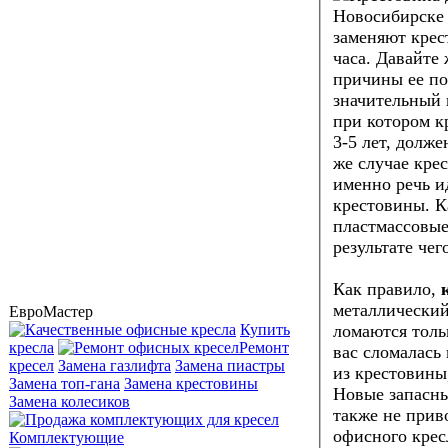
заменяют крес
часа. Давайте
причины ее по
значительный 
при котором к
3-5 лет, долж
же случае крес
именно речь и
крестовины. К
пластмассовые 
результате че
Как правило,
металлический 
ЕвроМастер
Купить
ломаются толь
кресла
Ремонт
вас сломалась 
кресел
Замена газлифта
Замена пиастры
из крестовины
Замена топ-гана
Замена крестовины
Новые запасны
Замена колесиков
также не прив
офисного крес
Комплектующие