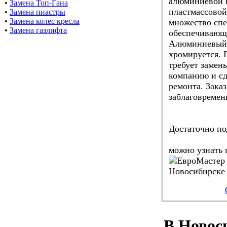
алюминиевой к
•
Замена Топ-Гана
пластмассовой
•
Замена пиастры
•
Замена колес кресла
множество спе
•
Замена газлифта
обеспечивающ
Алюминиевый ж
хромируется.
требует замен
компанию и сде
ремонта. Зака
заблаговремен
Достаточно по
можно узнать 
В Новос