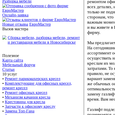
Разборка мебели
ремонтом офис
всех деталях, 
только не подн
Онлайн-заявка
сторонам, что
важным момен
Новые отзывы
ЕвроМастер
и вы живете в
Вызов мастера
фирму.
Мы предлагаем
На сегодняшни
ассортимент о
Полезное
осуществить н
Карта сайта
креслам их м
Мебельный форум
затратами. То 
Статьи
правило, не ос
10 услуг
вариант замен
•
Ремонт парикмахерских кресел
•
Комплектующие для офисных кресел,
же обычных о
ремонт кресел
оптимальность
•
Ремонт офисных кресел
замену газлиф
•
Механизм качания кресла
время. Вам не
•
Крестовина для кресла
•
Запчасти к офисному креслу
Газлифт подлеж
•
Замена Топ-Гана
поднимается, 