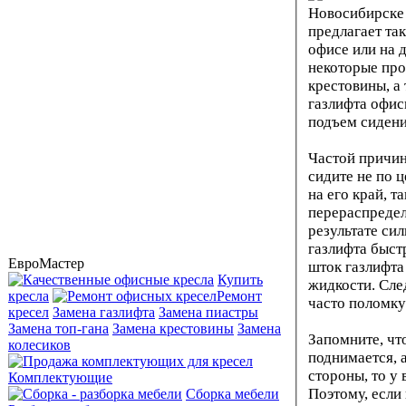
предлагает та
офисе или на 
некоторые про
крестовины, а 
газлифта офис
подъем сидени
Частой причин
сидите не по 
на его край, т
перераспредел
результате си
газлифта быст
ЕвроМастер
шток газлифта
Купить
жидкости. След
кресла
Ремонт
часто поломку
кресел
Замена газлифта
Замена пиастры
Замена топ-гана
Замена крестовины
Замена
Запомните, чт
колесиков
поднимается, 
стороны, то у 
Комплектующие
Поэтому, если
Сборка мебели