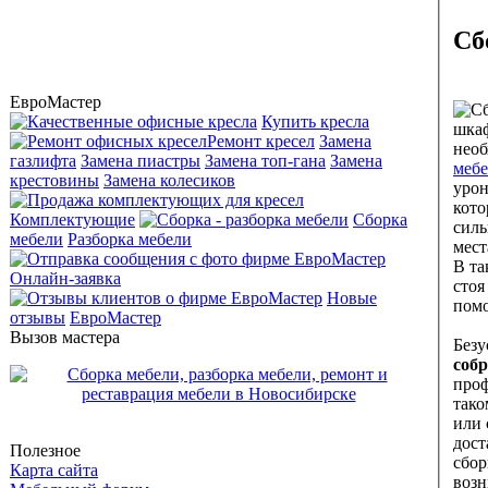
Сб
ЕвроМастер
Купить кресла
шкаф
Ремонт кресел
Замена
необ
газлифта
Замена пиастры
Замена топ-гана
Замена
меб
крестовины
Замена колесиков
урон
кото
Комплектующие
Сборка
силь
мебели
Разборка мебели
места по
В та
Онлайн-заявка
стоя
Новые
пом
отзывы
ЕвроМастер
Вызов мастера
Безу
соб
проф
тако
или 
дост
Полезное
сборки
Карта сайта