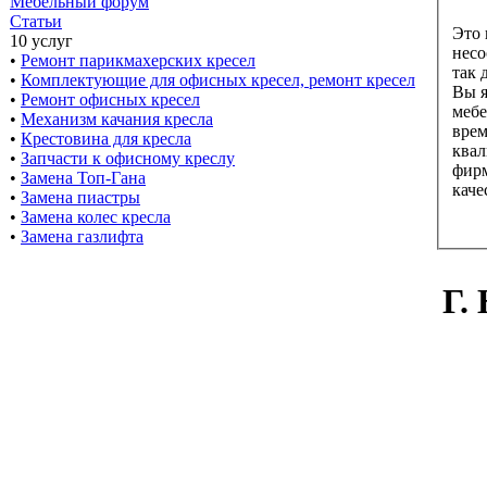
Мебельный форум
Статьи
Это 
10 услуг
несо
•
Ремонт парикмахерских кресел
так 
•
Комплектующие для офисных кресел, ремонт кресел
Вы я
•
Ремонт офисных кресел
мебе
•
Механизм качания кресла
врем
•
Крестовина для кресла
ква
•
Запчасти к офисному креслу
фирм
•
Замена Топ-Гана
каче
•
Замена пиастры
•
Замена колес кресла
•
Замена газлифта
Г.