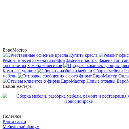
ЕвроМастер
Купить кресла
Ремонт кресел
Замена газлифта
Замена пиастры
Замена топ-ган
крестовины
Замена колесиков
Комплектующие
Сборка мебели
Ра
мебели
Онла
Новые отзывы
ЕвроМ
Вызов мастера
Полезное
Карта сайта
Мебельный форум