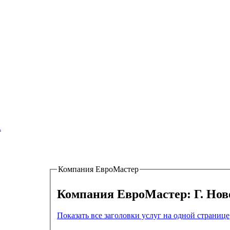
ков – Гвардейцев, 49/1 к2-2 этаж,
А
Компания ЕвроМастер
Компания ЕвроМ
Показать все заголовки услуг на одной странице