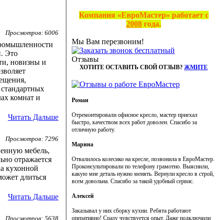
Компания «ЕвроМастер» работает с
2008
года.
Просмотров: 6006
Мы Вам перезвоним!
промышленности
. Это
Отзывы
ти, новизны и
ХОТИТЕ ОСТАВИТЬ СВОЙ ОТЗЫВ?
ЖМИТЕ
зволяет
ещения,
е стандартных
лах комнат и
Роман
Отремонтировали офисное кресло, мастер приехал
Читать Дальше
быстро, качеством всех работ доволен. Спасибо за
отличную работу.
Просмотров: 7296
Марина
венную мебель,
льно отражается
Отвалилось колесико на кресле, позвонила в ЕвроМастер.
Проконсультировали по телефону грамотно. Выяснили,
ка кухонной
какую мне деталь нужно менять. Вернули кресло в строй,
может длиться
всем довольна. Спасибо за такой удобный сервис.
Алексей
Читать Дальше
Заказывал у них сборку кухни. Ребята работают
оперативно! Сразу чувствуется опыт. Даже подключили
Просмотров: 5638