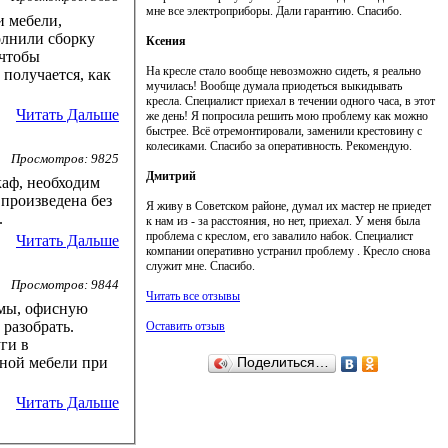
мне все электроприборы. Дали гарантию. Спасибо.
и мебели,
олнили сборку
Ксения
 чтобы
На кресле стало вообще невозможно сидеть, я реально
 получается, как
мучилась! Вообще думала приодеться выкидывать
кресла. Специалист приехал в течении одного часа, в этот
Читать Дальше
же день! Я попросила решить мою проблему как можно
быстрее. Всё отремонтировали, заменили крестовину с
колесиками. Спасибо за оперативность. Рекомендую.
Просмотров: 9825
Дмитрий
аф, необходим
Я живу в Советском районе, думал их мастер не приедет
.
к нам из - за расстояния, но нет, приехал. У меня была
проблема с креслом, его завалило набок. Специалист
Читать Дальше
компании оперативно устранил проблему . Кресло снова
служит мне. Спасибо.
Просмотров: 9844
Читать все отзывы
рмы, офисную
 разобрать.
Оставить отзыв
ги в
сной мебели при
Поделиться…
Читать Дальше