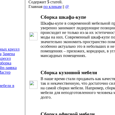
Содержит
5
статей.
Главная
по кликам
||
@
Сборка шкафа-купе
Шкафы-купе в современной мебельной 
уверенно занимают лидирующие позиции
происходит не только из-за их эстетичнос
моды на них. Современный шкаф-купе по
значительно экономить пространство пом
особенно актуально это в небольших и н
помещениях – прихожих, коридорах, в уг
а
Замена
мансардных помещениях.
зборка
йн-заявка
Сборка кухонной мебели
астер
В наше время стали продавать как качест
так и некачественную, что достаточно си
на самой сборки мебели. Например, сбор
мебели для неподготовленного человека 
долго.
Сборка офисной мебели