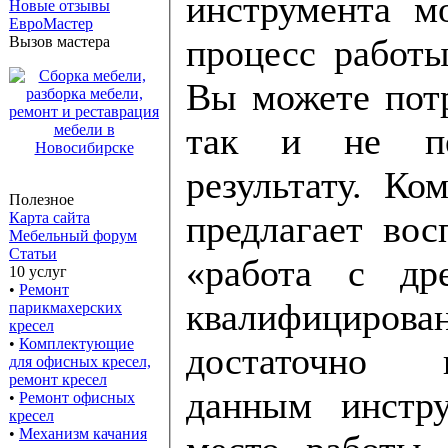
инструмента м
Новые отзывы
ЕвроМастер
процесс работ
Вызов мастера
Вы можете пот
так и не пе
результату. Компания «ЕвроМастер»
Полезное
предлагает вос
Карта сайта
Мебельный форум
Статьи
«работа с дрелью». 
10 услуг
•
Ремонт
квалифициров
парикмахерских
кресел
•
Комплектующие
достаточно 
для офисных кресел,
ремонт кресел
данным инстру
•
Ремонт офисных
кресел
•
Механизм качания