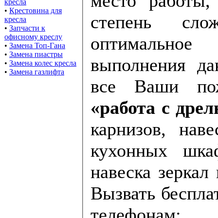
место работы,
кресла
•
Крестовина для
степень сложност
кресла
•
Запчасти к
офисному креслу
оптимально
•
Замена Топ-Гана
•
Замена пиастры
выполнения да
•
Замена колес кресла
•
Замена газлифта
все Ваши пож
«работа с дре
карнизов, нав
кухонных шкаф
навеска зеркал 
Вызвать беспла
телефонам: