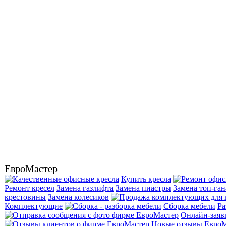
ЕвроМастер
Купить кресла
Ремонт кресел
Замена газлифта
Замена пиастры
Замена топ-ган
крестовины
Замена колесиков
Комплектующие
Сборка мебели
Ра
Онлайн-заяв
Новые отзывы
ЕвроМ