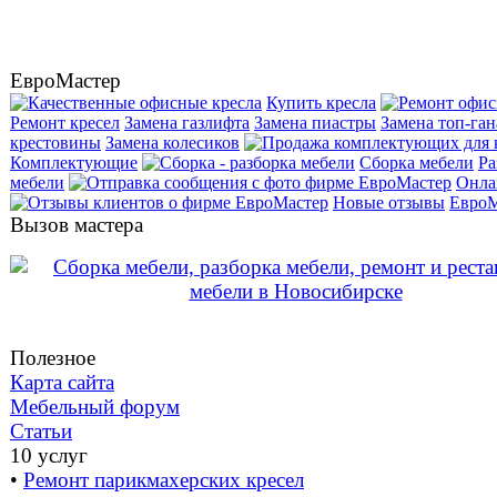
ЕвроМастер
Купить кресла
Ремонт кресел
Замена газлифта
Замена пиастры
Замена топ-ган
крестовины
Замена колесиков
Комплектующие
Сборка мебели
Ра
мебели
Онла
Новые отзывы
ЕвроМ
Вызов мастера
Полезное
Карта сайта
Мебельный форум
Статьи
10 услуг
•
Ремонт парикмахерских кресел