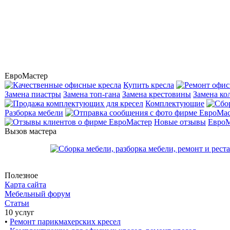
ЕвроМастер
Купить кресла
Замена пиастры
Замена топ-гана
Замена крестовины
Замена ко
Комплектующие
Разборка мебели
Новые отзывы
ЕвроМ
Вызов мастера
Полезное
Карта сайта
Мебельный форум
Статьи
10 услуг
•
Ремонт парикмахерских кресел