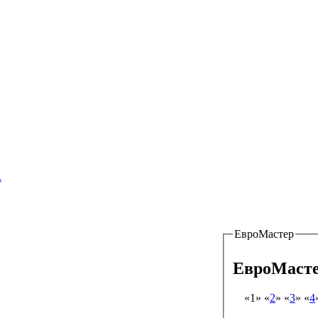
ков – Гвардейцев, 49/1 к2-2 этаж,
А
ЕвроМастер
ЕвроМаст
«1» «
2
» «
3
» «
4