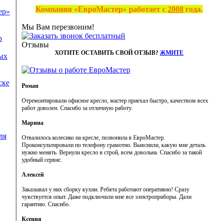
Компания «ЕвроМастер» работает с
2008
года.
ер»
Мы Вам перезвоним!
р
Отзывы
ХОТИТЕ ОСТАВИТЬ СВОЙ ОТЗЫВ?
ЖМИТЕ
ых
ске
Роман
Отремонтировали офисное кресло, мастер приехал быстро, качеством всех
работ доволен. Спасибо за отличную работу.
Марина
ля
Отвалилось колесико на кресле, позвонила в ЕвроМастер.
Проконсультировали по телефону грамотно. Выяснили, какую мне деталь
нужно менять. Вернули кресло в строй, всем довольна. Спасибо за такой
удобный сервис.
Алексей
Заказывал у них сборку кухни. Ребята работают оперативно! Сразу
чувствуется опыт. Даже подключили мне все электроприборы. Дали
гарантию. Спасибо.
Ксения