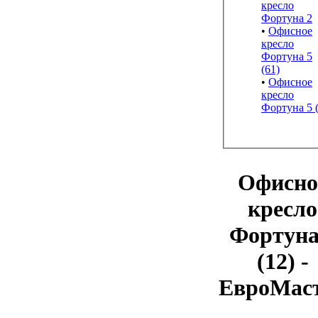
кресло
Фортуна 2
•
Офисное
кресло
Фортуна 5
(61)
•
Офисное
кресло
Фортуна 5 (
Офисно
кресло
Фортуна
(12) -
ЕвроМас