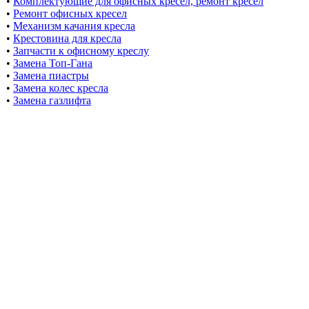
•
Комплектующие для офисных кресел, ремонт кресел
•
Ремонт офисных кресел
•
Механизм качания кресла
•
Крестовина для кресла
•
Запчасти к офисному креслу
•
Замена Топ-Гана
•
Замена пиастры
•
Замена колес кресла
•
Замена газлифта