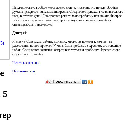
На кресле стало вообще невозможно сидеть, я реально мучилась! Вообще
думала приодеться выкидывать кресла. Специалист приехал в течении одного
часа, в этот же день! Я попросила решить мою проблему как можно быстрее.
Всё отремонтировали, заменили крестовину с колесиками. Спасибо за
оперативность. Рекомендую.
Дмитрий
Я живу в Советском районе, думал их мастер не приедет к нам из - за
5)
расстояния, но нет, приехал. У меня была проблема с креслом, его завалило
набок. Специалист компании оперативно устранил проблему . Кресло снова
служит мне. Спасибо.
Читать все отзывы
е
Оставить отзыв
Поделиться…
 5
тер