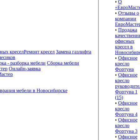
•
О
«ЕвроМаст
•
Отзывы о
компании
ЕвроМасте
•
Продажа
качественн
офисных
кресел в
Ремонт кресел
Замена газлифта
Новосибир
лесиков
•
Офисное
Сборка мебели
кресло
Онлайн-заявка
Фортуна
астер
•
Офисное
кресло
руководите
Фортуна 1
(15)
•
Офисное
кресло
Фортуна 4
•
Офисное
кресло
Фортуна 3
•
Офисное