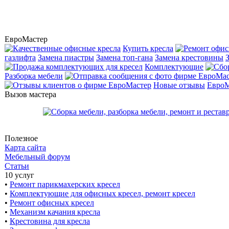
ЕвроМастер
Купить кресла
газлифта
Замена пиастры
Замена топ-гана
Замена крестовины
Комплектующие
Разборка мебели
Новые отзывы
ЕвроМ
Вызов мастера
Полезное
Карта сайта
Мебельный форум
Статьи
10 услуг
•
Ремонт парикмахерских кресел
•
Комплектующие для офисных кресел, ремонт кресел
•
Ремонт офисных кресел
•
Механизм качания кресла
•
Крестовина для кресла