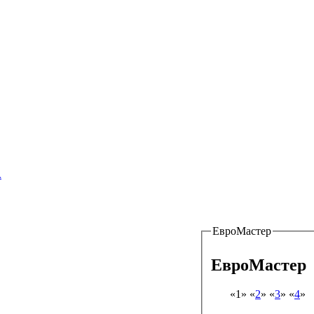
ков – Гвардейцев, 49/1 к2-2 этаж,
А
ЕвроМастер
ЕвроМастер
«1» «
2
» «
3
» «
4
»