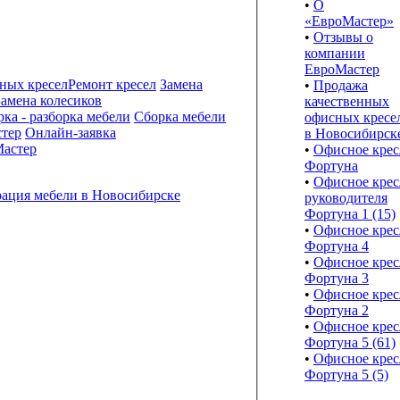
•
О
«ЕвроМастер»
•
Отзывы о
компании
ЕвроМастер
Ремонт кресел
Замена
•
Продажа
Замена колесиков
качественных
Сборка мебели
офисных кресе
Онлайн-заявка
в Новосибирск
астер
•
Офисное крес
Фортуна
•
Офисное крес
руководителя
Фортуна 1 (15)
•
Офисное крес
Фортуна 4
•
Офисное крес
Фортуна 3
•
Офисное крес
Фортуна 2
•
Офисное крес
Фортуна 5 (61)
•
Офисное крес
Фортуна 5 (5)