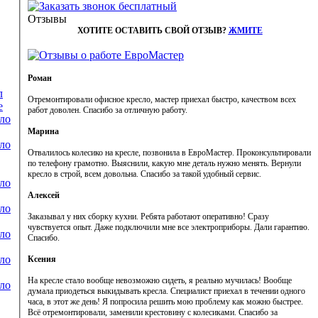
Отзывы
ХОТИТЕ ОСТАВИТЬ СВОЙ ОТЗЫВ?
ЖМИТЕ
Роман
л
Отремонтировали офисное кресло, мастер приехал быстро, качеством всех
е
работ доволен. Спасибо за отличную работу.
ло
Марина
ло
Отвалилось колесико на кресле, позвонила в ЕвроМастер. Проконсультировали
по телефону грамотно. Выяснили, какую мне деталь нужно менять. Вернули
кресло в строй, всем довольна. Спасибо за такой удобный сервис.
ло
Алексей
ло
Заказывал у них сборку кухни. Ребята работают оперативно! Сразу
чувствуется опыт. Даже подключили мне все электроприборы. Дали гарантию.
ло
Спасибо.
ло
Ксения
На кресле стало вообще невозможно сидеть, я реально мучилась! Вообще
ло
думала приодеться выкидывать кресла. Специалист приехал в течении одного
часа, в этот же день! Я попросила решить мою проблему как можно быстрее.
Всё отремонтировали, заменили крестовину с колесиками. Спасибо за