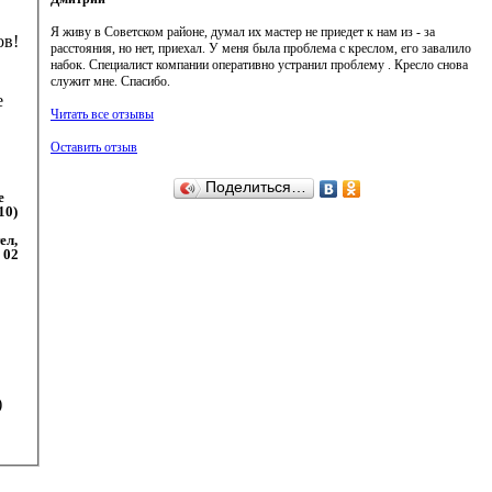
Я живу в Советском районе, думал их мастер не приедет к нам из - за
ов!
расстояния, но нет, приехал. У меня была проблема с креслом, его завалило
набок. Специалист компании оперативно устранил проблему . Кресло снова
служит мне. Спасибо.
е
Читать все отзывы
Оставить отзыв
Поделиться…
е
10)
ел,
 02