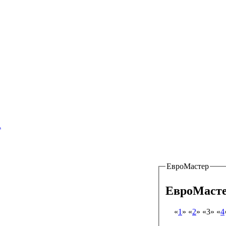
ков – Гвардейцев, 49/1 к2-2 этаж,
А
ЕвроМастер
ЕвроМаст
«
1
» «
2
» «3» «
4