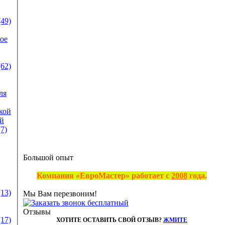
(49)
ое
(62)
ля
кой
й
7)
Большой опыт
Компания «ЕвроМастер» работает с
2008
года.
(13)
Мы Вам перезвоним!
Отзывы
(17)
ХОТИТЕ ОСТАВИТЬ СВОЙ ОТЗЫВ?
ЖМИТЕ