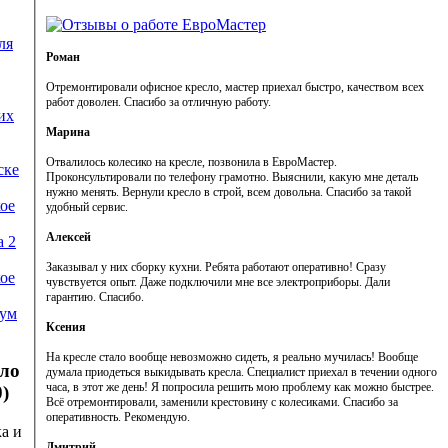
ля
Роман
Отремонтировали офисное кресло, мастер приехал быстро, качеством всех
работ доволен. Спасибо за отличную работу.
их
Марина
Отвалилось колесико на кресле, позвонила в ЕвроМастер.
ске
Проконсультировали по телефону грамотно. Выяснили, какую мне деталь
нужно менять. Вернули кресло в строй, всем довольна. Спасибо за такой
ое
удобный сервис.
Алексей
а 2
Заказывал у них сборку кухни. Ребята работают оперативно! Сразу
ое
чувствуется опыт. Даже подключили мне все электроприборы. Дали
гарантию. Спасибо.
рум
Ксения
На кресле стало вообще невозможно сидеть, я реально мучилась! Вообще
ло
думала приодеться выкидывать кресла. Специалист приехал в течении одного
часа, в этот же день! Я попросила решить мою проблему как можно быстрее.
)
Всё отремонтировали, заменили крестовину с колесиками. Спасибо за
оперативность. Рекомендую.
ка и
Дмитрий