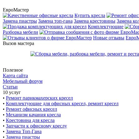
ЕвроМастер
Купить кресла
Замена пиастры
Замена топ-гана
Замена крестовины
Замена ко
Комплектующие
Разборка мебели
Новые отзывы
ЕвроМ
Вызов мастера
Полезное
Карта сайта
Мебельный форум
Статьи
10 услуг
•
Ремонт парикмахерских кресел
•
Комплектующие для офисных кресел, ремонт кресел
•
Ремонт офисных кресел
•
Механизм качания кресла
•
Крестовина для кресла
•
Запчасти к офисному креслу
•
Замена Топ-Гана
•
Замена пиастры