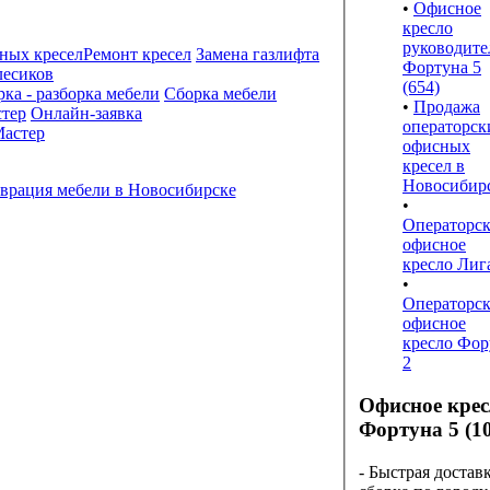
•
Офисное
кресло
руководите
Ремонт кресел
Замена газлифта
Фортуна 5
лесиков
(654)
Сборка мебели
•
Продажа
Онлайн-заявка
операторск
астер
офисных
кресел в
Новосибир
•
Операторск
офисное
кресло Лиг
•
Операторск
офисное
кресло Фо
2
Офисное крес
Фортуна 5 (10
- Быстрая достав